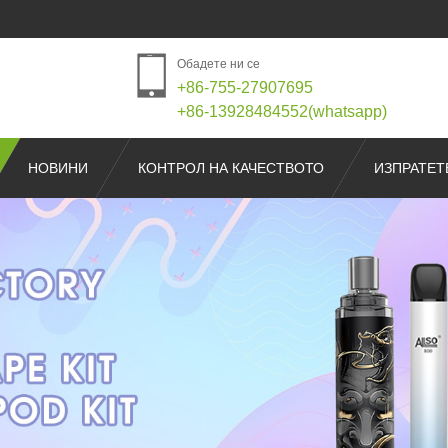
Обадете ни се
+86-755-27907695
+86-13928484552(whatsapp)
НОВИНИ
КОНТРОЛ НА КАЧЕСТВОТО
ИЗПРАТЕТ