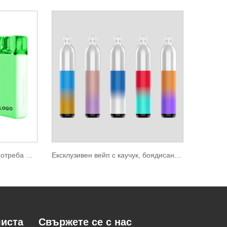
Изпарител за еднократна употреба Fancy Box 3000 puff
Ексклузивен вейп с каучук, боядисан с масло, градиентен цвят
листа
Свържете се с нас