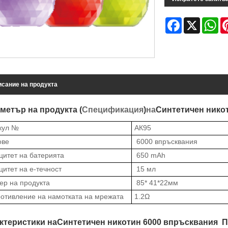
Facebook
X
Wh
сание на продукта
метър на продукта (
Спецификация
)
на
Синтетичен нико
кул №
АК
95
ове
60
00 впръсквания
цитет на батерията
65
0 mAh
цитет на е-течност
15
мл
ер на продукта
85* 41
*
22
мм
отивление на намотката на мрежата
1.
2
Ω
ктеристики на
Синтетичен
никотин
6000 впръсквания
П