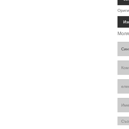
Ориги
Из
Моля,