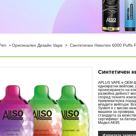
Pen
Оригинален Дизайн Vape
>
Синтетичен Никотин 6000 Puffs 
>
Синтетичен н
APLUS VAPE е OEM фа
еднократни вейпове, 
проектирането на еле
развойна дейност мо
според техните изискв
привлекателна порад
младите вейпъри. Все
System е с високо ка
машини за проверка, 
стандарта за качеств
сертификат за батер
Модел:AK95
Изпратете запитв