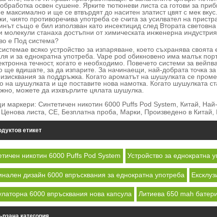
 обработка освен сушене. Ярките тютюневи листа са готови за при
 е максимално и ще се втвърдят до наситен златист цвят с мек вкус
ки, чиято противоречива употреба се счита за усилвател на пристр
инът също е бил използван като инсектицид след Втората световна 
и молекули станаха достъпни от химическата инженерна индустрия
кво е Под система?
система
е всяко устройство за изпаряване, което съхранява своята 
аля и за еднократна употреба. Vape pod обикновено има малък порт
ектронна течност, когато е необходимо. Повечето системи за вейпва
о ще вдишате, за да изпарите. За начинаещи, най-добрата точка за
 изисквания за поддръжка. Когато ароматът на шушулката се проме
о на шушулката и ще поставите нова намотка. Когато шушулката ста
жно, можете да изхвърлите цялата шушулка.
и маркери: Синтетичен никотин 6000 Puffs Pod System, Китай, Най
 Ценова листа, CE, Безплатна проба, Марки, Произведено в Китай
дуктов етикет
тичен никотин 6000 Puffs Pod System
Устройство за еднократна 
инален дизайн 6000 впръсквания за еднократна употреба
Ексклуз
улаторна 6000 впръсквания нова капсула
Литиева 650 mah батери
ързана категория