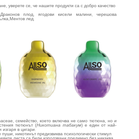
е, уверете се, че нашите продукти са с добро качество
,
Драконов плод
, ягодови кисели малини, черешова
ълка
,
Ментов лед.
naceae, семейство, което включва не само тютюна, но и
стения тютюнът (
Никотиана табакум
) е един от най-
и изгаря в цигари.
се пуши, никотинът предизвиква психологически стимул
невите листа са били използвани предимно без никаква