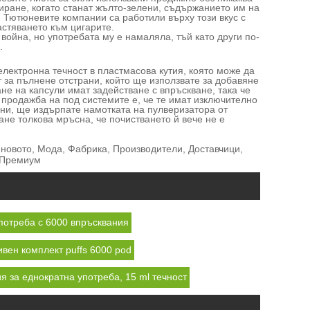
биране, когато станат жълто-зелени, съдържанието им на
. Тютюневите компании са работили върху този вкус с
астяването към цигарите.
война, но употребата му е намаляла, тъй като други по-
.
електронна течност в пластмасова кутия, която може да
 за пълнене отстрани, който ще използвате за добавяне
не на капсули имат задействане с впръскване, така че
 продажба на под системите е, че те имат изключително
ни, ще издърпате намотката на пулверизатора от
не толкова мръсна, че почистването й вече не е
-новото, Мода, Фабрика, Производители, Доставчици,
, Премиум
употреба с 6000 впръсквания
ивен комплект puffs 6000 pod
я за еднократна употреба, 15 ml течност