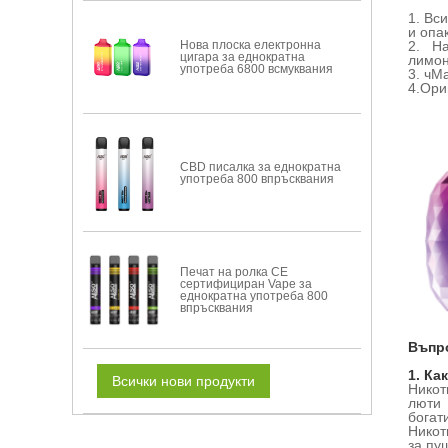
1. Вс
и опа
Нова плоска електронна
2. Н
цигара за еднократна
лимон
употреба 6800 всмуквания
3. ч
Ма
4.
Ори
CBD писалка за еднократна
употреба 800 впръсквания
Печат на ролка CE
сертифициран Vape за
еднократна употреба 800
впръсквания
Въпро
1. Ка
Всички нови продукти
Никот
люти 
богат
Никот
за пу