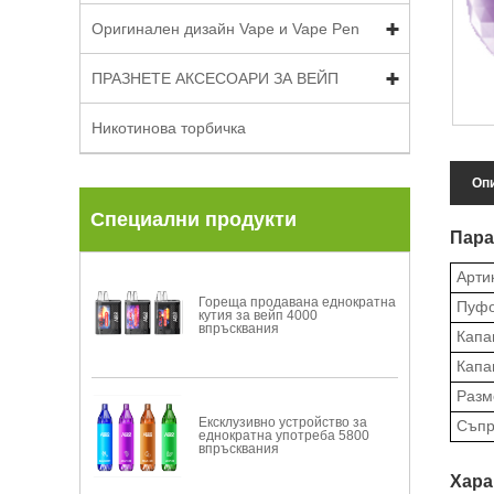
Оригинален дизайн Vape и Vape Pen
ПРАЗНЕТЕ АКСЕСОАРИ ЗА ВЕЙП
Никотинова торбичка
Опи
Специални продукти
Пара
Арти
Гореща продавана еднократна
Пуф
кутия за вейп 4000
впръсквания
Капа
Капа
Разм
Ексклузивно устройство за
Съпр
еднократна употреба 5800
впръсквания
Хара