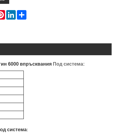
atsApp
Pinterest
LinkedIn
Share
тин
6000 впръсквания
Под система:
од система
: