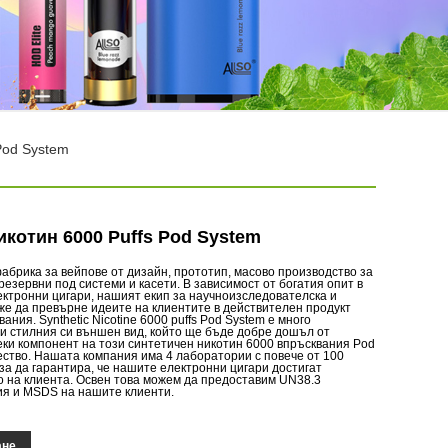
Pod System
икотин 6000 Puffs Pod System
брика за вейпове от дизайн, прототип, масово производство за
резервни под системи и касети. В зависимост от богатия опит в
ктронни цигари, нашият екип за научноизследователска и
же да превърне идеите на клиентите в действителен продукт
ания. Synthetic Nicotine 6000 puffs Pod System е много
и стилния си външен вид, който ще бъде добре дошъл от
ки компонент на този синтетичен никотин 6000 впръсквания Pod
чество. Нашата компания има 4 лаборатории с повече от 100
за да гарантира, че нашите електронни цигари достигат
о на клиента. Освен това можем да предоставим UN38.3
ия и MSDS на нашите клиенти.
ане