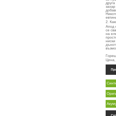
друга
захар
добав
Никот
евтин
2. Ка
А
под 
се св
на ел
прост
ниски
дънот
възмо
Горещ
Цена,
Про
Синте
Ориг
Акум
Св