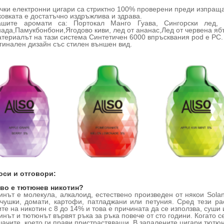
ички електронни цигари са стриктно 100% проверени преди изпращан
ковката е достатъчно издръжлива и здрава.
ашите аромати са: Портокал Манго Гуава, Син
горски лед
ада,
Памук
бонбони,
Ягодово киви
, лед от ананас,
Лед от червена яб
териалът на тази система Синтетичен 6000 впръсквания pod е PC
.
гинален дизайн със стилен външен вид.
си и отговори:
кво е тютюнев никотин?
инът е молекула, алкалоид, естествено произведен от някои Sola
чушки, домати, картофи, патладжани или петуния. Сред тези ра
ите на никотин с 8 до 14% и това е причината да се използва, суши 
инът и тютюнът вървят ръка за ръка повече от сто години. Когато 
шачите, което ги прави пристрастяващи. В запалените цигари тютю