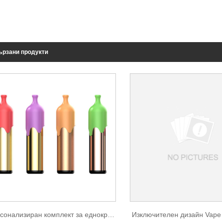
ързани продукти
Персонализиран комплект за еднократна употреба от 3500 Puffs
Изключителен дизайн Vape 