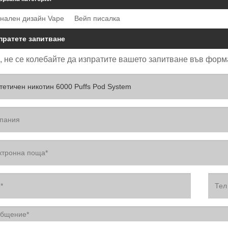
нален дизайн Vape
Вейп писалка
пратете запитване
 не се колебайте да изпратите вашето запитване във форма