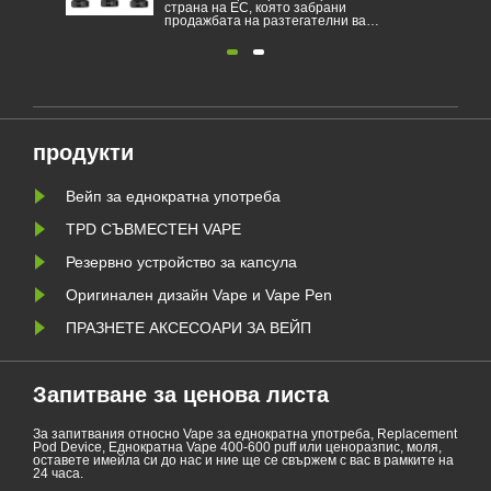
С, която забрани
превърнаха в популярен продукт
 на разтегателни вари
който помага на потребителите 
пре младите хора да се
намалят тютюнопушенето или д
ат към никотин и да
се откажат от тютюнопушенето.
олната среда.
Тази статия илюстрира законите
 на електронни
разпоредбите на електронните
днократна употреба е
цигари според различни страни.
 Белгия на здравни и
Освен това има някои страни и
площадки от 1 януари.
райони са забранили vaping пр....
продукти
Вейп за еднократна употреба
TPD СЪВМЕСТЕН ​​VAPE
Резервно устройство за капсула
Оригинален дизайн Vape и Vape Pen
ПРАЗНЕТЕ АКСЕСОАРИ ЗА ВЕЙП
Запитване за ценова листа
За запитвания относно Vape за еднократна употреба, Replacement
Pod Device, Еднократна Vape 400-600 puff или ценоразпис, моля,
оставете имейла си до нас и ние ще се свържем с вас в рамките на
24 часа.