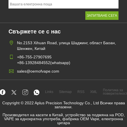
Свържете се с нас
No.2153 Xihuan Road, улица Шаджинг, област Баоан,
Шенжен, Китай
+86-755-27907695
+86-13928484552(whatsapp)
sales@oemofvape.com
Политика за
Links
Sitemap
RSS
XML
поверителнос
Copyright © 2022 Aplus Precision Technology Co., Ltd Всички права
запазени.
Производител на касети в Китай, устройство за подмяна на POD,
VAPE за еднократна употреба, фабрика OEM Vape, електронна
цигара