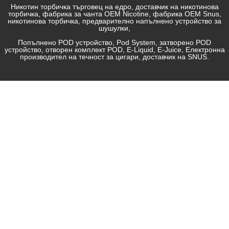
Никотин торбичка търговец на едро, доставчик на никотинова
торбичка, фабрика за чанта OEM Nicotine, фабрика OEM Snus,
никотинова торбичка, предварително напълнено устройство за
шушулки,
Попълнено POD устройство, Pod System, затворено POD
устройство, отворен комплект POD, E-Liquid, E-Juice, Електронна
производител на течност за цигари, доставчик на SNUS.