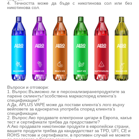
4. Течността може да бъде с никотинова сол или без
никотинова сол.
Въпроси и отговори:
1. Въпрос:
Възможно ли е персонализиране
продуктите за
парене с
клиентът
’
s
собствена марка
според клиента
’
s
спецификации
?
A:
Да, APLUS VAPE може да постави клиента
’
s лого върху
вейповете за еднократна употреба според клиента
’
s
спецификации.
2. Въпрос:
Ако продавате електронни цигари в Европа, какъв
тест и сертификати трябва да предоставите
?
A:
Ако продавате никотинови продукти в европейски страни,
вашите продукти трябва да кандидатстват за TPD, UFI, CE и
ROHS тестове и сертификати, в противен случай не можете