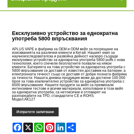
Ексклузивно устройство за еднократна
употреба 5800 впръсквания
APLUS VAPE е фабрика за OEM и ODM вейп за посрещане на
изискванията на различни клиенти в Китай. Нашият екип за
научноизследователска и развойна дейност наскоро създаде
ексклузивно устройство за еднократна употреба 5800 puffs с нова
технология, което спечели безплатните похвали на някои
клиенти. Батерията на това устройство за еднократна употреба с
5800 впръсквания се доставя от известен доставчик на батерии, а
електронната течност също се доставя от добре позната фабрика
за течности. Нашата дневна продукция може да достигне 100 000
броя за това изключително устройство за еднократна употреба с
6000 впръсквания. Нашите продукти за вейп са преминали
интензивни тестове и всички материали, използвани в този вейп
за еднократна употреба, са нетоксични и отговарят на
разпоредбите на TPD, стандартите CE и ROHS.
Модел:AK127
Изпратете запитване
Facebook
X
WhatsApp
Pinterest
LinkedIn
Share