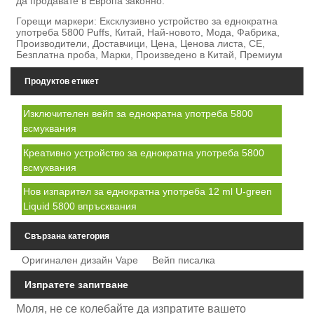
да продавате в Европа законно.
Горещи маркери: Ексклузивно устройство за еднократна
употреба 5800 Puffs, Китай, Най-новото, Мода, Фабрика,
Производители, Доставчици, Цена, Ценова листа, CE,
Безплатна проба, Марки, Произведено в Китай, Премиум
Продуктов етикет
Изключителен вейп за еднократна употреба 5800
всмуквания
Креативно устройство за еднократна употреба 5800
всмуквания
Нов изпарител за еднократна употреба 12 ml U-green
Liquid 5800 впръсквания
Свързана категория
Оригинален дизайн Vape
Вейп писалка
Изпратете запитване
Моля, не се колебайте да изпратите вашето