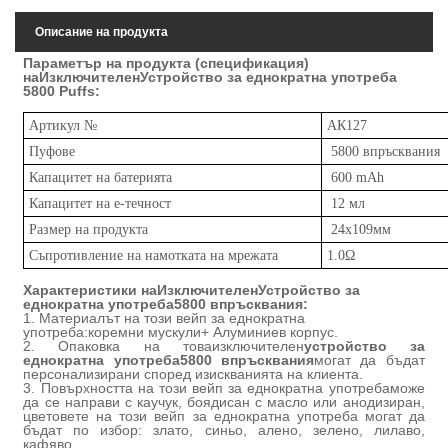
Описание на продукта
Параметър на продукта (спецификация)
на
Изключителен
Устройство за еднократна употреба
5800 Puffs
:
Артикул №
АК
127
Пуфове
58
00 впръсквания
Капацитет на батерията
60
0 mAh
Капацитет на е-течност
12
мл
Размер на продукта
24x109
мм
Съпротивление на намотката на мрежата
1.
0
Ω
Характеристики на
Изключителен
Устройство за
еднократна употреба
58
00 впръсквания
:
1. Материалът на този вейп за еднократна
употреба:
коремни мускули
+ Алуминиев корпус.
2. Опаковка на това
изключителен
устройство за
еднократна употреба
58
00 впръсквания
могат да бъдат
персонализирани според изискванията на клиента.
3. Повърхността на този вейп за еднократна употреба
може
да се направи с каучук, боядисан с масло или анодизиран
,
цветовете на този вейп за еднократна употреба могат да
бъдат по избор: злато, синьо, алено, зелено
, лилаво,
кафяво
.