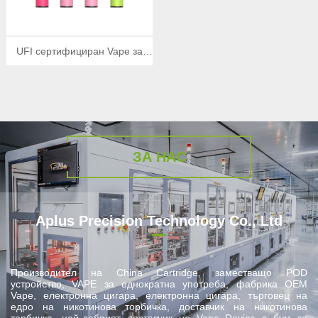
UFI сертифициран Vape за
еднократна употреба 600
впръсквания
ЗА НАС
Aplus Precision Technology Co., Ltd
Производител на China Cartridge, заместващо POD
устройство, VAPE за еднократна употреба, фабрика OEM
Vape, електронна цигара, електронна цигара, търговец на
едро на никотинова торбичка, доставчик на никотинова