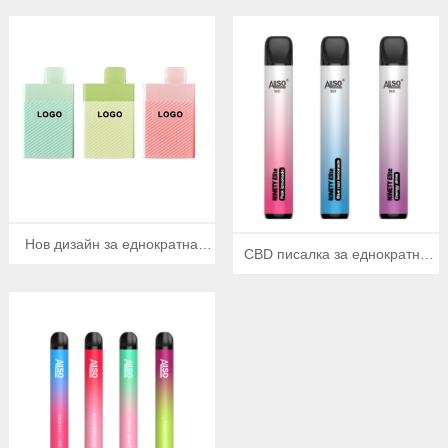
употреба 3000 впръсквания
Нов дизайн за еднократна
CBD писалка за еднократна
употреба 7500 всмуквания
употреба 800 впръсквания