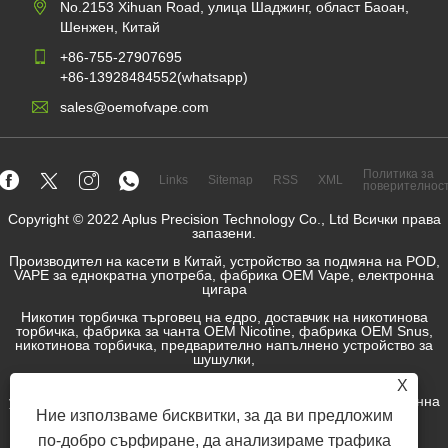
No.2153 Xihuan Road, улица Шаджинг, област Баоан,
Шенжен, Китай
+86-755-27907695
+86-13928484552(whatsapp)
sales@oemofvape.com
Политика за
Links
Sitemap
RSS
XML
поверителнос
Copyright © 2022 Aplus Precision Technology Co., Ltd Всички права
запазени.
Производител на касети в Китай, устройство за подмяна на POD,
VAPE за еднократна употреба, фабрика OEM Vape, електронна
цигара
Никотин торбичка търговец на едро, доставчик на никотинова
торбичка, фабрика за чанта OEM Nicotine, фабрика OEM Snus,
никотинова торбичка, предварително напълнено устройство за
шушулки,
X
Попълнено POD устройство, Pod System, затворено POD
устройство, отворен комплект POD, E-Liquid, E-Juice, Електронна
производител на течност за цигари, доставчик на SNUS.
Ние използваме бисквитки, за да ви предложим
по-добро сърфиране, да анализираме трафика