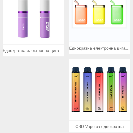
Еднократна електронна цигара
Еднократна електронна цигара
6300 всмуквания
TPD 600 всмуквания
CBD Vape за еднократна