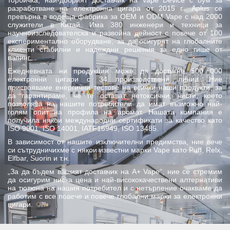
торбичка, най-добрият доставчик на Vape Device с бум за
разработване на електронна цигара от 2015 г., Aplus се
превърна в водеща фабрика за OEM и ODM Vape с над 2000
служители в Китай. Има 380 инженери и техници за
научноизследователска и развойна дейност с повече от 100
експериментално оборудване, за да осигурят на глобалните
клиенти стабилни и надеждни решения за едно гише от
вапинг.
Ежедневната ни продукция може да достигне 500 000
електронни цигари с 34 производствени линии. Ние
присвояваме енергични тестове на всички наши продукти, за
да гарантираме, че те остават нетоксични, чисти, което
позволява на нашите потребители да имат възможно най-
голям опит на профила на аромат. Нашата компания е
получила някои международни сертификати за качество като
ISO 9001, ISO 14001, IATF16949, ISO 13485.
В зависимост от нашите изключителни предимства, ние вече
си сътрудничихме с някои известни марки Vape като Puff, Relx,
Elfbar, Suorin и т.н.
„За да бъдем вашият доставчик на A+ Vape“, ние се стремим
да осигурим ниска цена и най-висококачествени алтернативи
на тютюна на нашия потребител и с нетърпение очакваме да
работим с все повече и повече глобални марки за електронни
цигари.