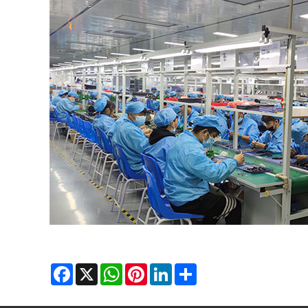
Facebook
X
WhatsApp
Pinterest
LinkedIn
Share