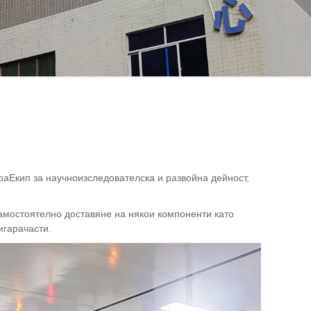
ра
Екип за научноизследователска и развойна дейност,
амостоятелно доставяне на някои компоненти като
игара
части.