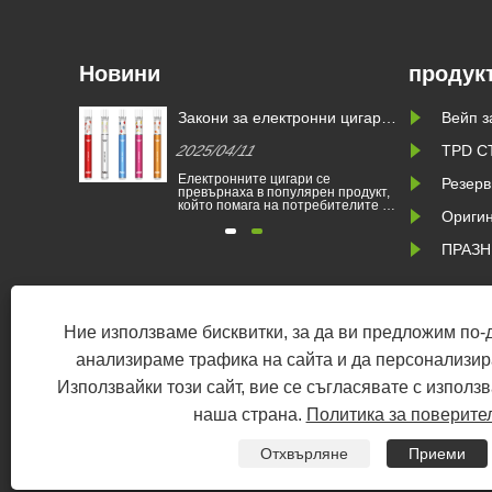
Новини
продук
страна на
Закони за електронни цигари
Вейп з
в различни страни
2025/04/11
TPD С
 за
ърва
Електронните цигари се
а
Резерв
брани
превърнаха в популярен продукт,
телни вари
който помага на потребителите да
Оригин
хора да се
намалят тютюнопушенето или да
тин и да
се откажат от тютюнопушенето.
а.
Тази статия илюстрира законите и
ПРАЗН
онни
разпоредбите на електронните
потреба е
цигари според различни страни.
здравни и
Освен това има някои страни и
 1 януари.
райони са забранили vaping пр......
Ние използваме бисквитки, за да ви предложим по-
Cop
анализираме трафика на сайта и да персонализи
Използвайки този сайт, вие се съгласявате с използв
Производител на касети в Китай,
наша страна.
Политика за поверите
Никотин торбичка търговец на едро, доставчик на никотинова то
Попълнено POD устройство, Pod System, затворено POD 
Отхвърляне
Приеми