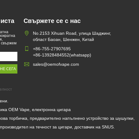
листа
Свържете се с нас
ратна
No.2153 Xihuan Road, улица Шаджинг,
нократна
област Баоан, Шенжен, Китай
я,
е свържем
+86-755-27907695
+86-13928484552(whatsapp)
sales@oemofvape.com
елност
ени.
рика OEM Vape, електронна цигара
инова торбичка, предварително напълнено устройство за шушулки,
производител на течност за цигари, доставчик на SNUS.