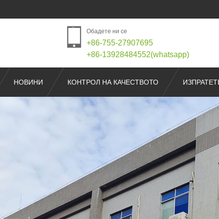
Обадете ни се
+86-755-27907695
+86-13928484552(whatsapp)
НОВИНИ
КОНТРОЛ НА КАЧЕСТВОТО
ИЗПРАТЕТ