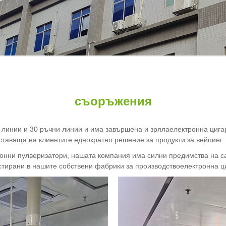
съоръжения
линии и 30 ръчни линии и има завършена и зряла
електронна цига
ставяща на клиентите еднократно решение за продукти за вейпинг.
ронни пулверизатори, нашата компания има силни предимства на с
стирани в нашите собствени фабрики за производство
електронна ц