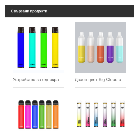
Свързани продукти
Устройство за еднократна употреба 850mAh батерия 1600 всмуквания
Двоен цвят Big Cloud за еднократна употреба Vape 2000 Puffs