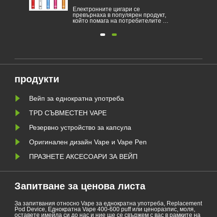
Електронните цигари се
превърнаха в популярен продукт,
вари
който помага на потребителите да
а се
намалят тютюнопушенето или да
да
се откажат от тютюнопушенето.
Тази статия илюстрира законите и
разпоредбите на електронните
а е
цигари според различни страни.
и и
Освен това има някои страни и
ари.
райони са забранили vaping пр......
продукти
Вейп за еднократна употреба
TPD СЪВМЕСТЕН ​​VAPE
Резервно устройство за капсула
Оригинален дизайн Vape и Vape Pen
ПРАЗНЕТЕ АКСЕСОАРИ ЗА ВЕЙП
Запитване за ценова листа
За запитвания относно Vape за еднократна употреба, Replacement
Pod Device, Еднократна Vape 400-600 puff или ценоразпис, моля,
оставете имейла си до нас и ние ще се свържем с вас в рамките на