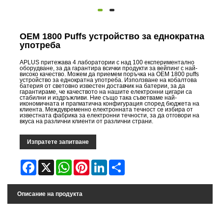
OEM 1800 Puffs устройство за еднократна
употреба
APLUS притежава 4 лаборатории с над 100 експериментално
оборудване, за да гарантира всички продукти за вейпинг с най-
високо качество. Можем да приемем поръчка на OEM 1800 puffs
устройство за еднократна употреба. Използване на кобалтова
батерия от световно известен доставчик на батерии, за да
гарантираме, че качеството на нашите електронни цигари са
стабилни и издръжливи. Ние също така съветваме най-
икономичната и прагматична конфигурация според бюджета на
клиента. Междувременно електронната течност се избира от
известната фабрика за електронни течности, за да отговори на
вкуса на различни клиенти от различни страни.
Изпратете запитване
Facebook
X
WhatsApp
Pinterest
LinkedIn
Share
Описание на продукта