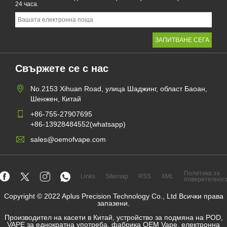
24 часа.
Свържете се с нас
No.2153 Xihuan Road, улица Шаджинг, област Баоан,
Шенжен, Китай
+86-755-27907695
+86-13928484552(whatsapp)
sales@oemofvape.com
Политика за
Links
Sitemap
RSS
XML
поверителнос
Copyright © 2022 Aplus Precision Technology Co., Ltd Всички права
запазени.
Производител на касети в Китай, устройство за подмяна на POD,
VAPE за еднократна употреба, фабрика OEM Vape, електронна