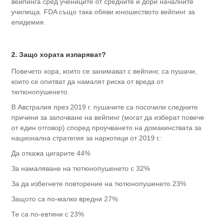
вейпинга сред учениците от средните и дори началните
училища. FDA също така обяви юношеството вейпинг за
епидемия.
2. Защо хората изпаряват?
Повечето хора, които се занимават с вейпинг, са пушачи,
които се опитват да намалят риска от вреда от
тютюнопушенето.
В Австралия през 2019 г. пушачите са посочили следните
причини за започване на вейпинг (могат да изберат повече
от един отговор) според проучването на домакинствата за
национална стратегия за наркотици от 2019 г.:
Да откажа цигарите 44%
За намаляване на тютюнопушенето с 32%
За да избегнете повторение на тютюнопушенето 23%
Защото са по-малко вредни 27%
Те са по-евтини с 23%