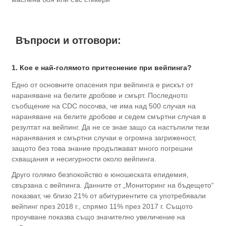
Въпроси и отговори:
1. Кое е най-голямото притеснение при вейпинга?
Едно от основните опасения при вейпинга е рискът от
нараняване на белите дробове и смърт. Последното
съобщение на CDC посочва, че има над 500 случая на
нараняване на белите дробове и седем смъртни случая в
резултат на вейпинг. Да не се знае защо са настъпили тези
наранявания и смъртни случаи е огромна загриженост,
защото без това знание продължават много погрешни
схващания и несигурности около вейпинга.
Друго голямо безпокойство е юношеската епидемия,
свързана с вейпинга. Данните от „Мониторинг на бъдещето“
показват, че близо 21% от абитуриентите са употребявали
вейпинг през 2018 г., спрямо 11% през 2017 г. Същото
проучване показва също значително увеличение на