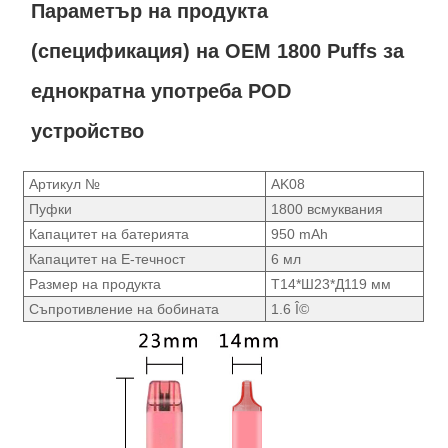
Параметър на продукта
(спецификация) на OEM 1800 Puffs за
еднократна употреба POD
устройство
Артикул №
AK08
Пуфки
1800 всмуквания
Капацитет на батерията
950 mAh
Капацитет на Е-течност
6 мл
Размер на продукта
Т14*Ш23*Д119 мм
Съпротивление на бобината
1.6 Î©