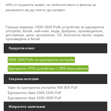
44% от пушачите казват, че любопитството е фактор за
решението им да опитат да изпарят
Горещи маркери: OEM 1800 Puffs устройство за еднократна
употреба, Китай, най-ново, мода, фабрика, производители,
доставчици, цена, ценоразпис, CE, безплатна проба, марки,
произведени в Китай
Продуктов етикет
OEM 1800 Puffs за еднократна употреба
Еднократно POD устройство с 1800 впръсквания
Свързана категория
Vape за еднократна употреба 400-800 Puff
Еднократна Vape 1000-1500 Puff
Еднократна Vape 1600-3500 Puff
Изпратете запитване