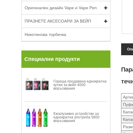
Оригинален дизайн Vape и Vape Pen
ПРАЗНЕТЕ АКСЕСОАРИ ЗА ВЕЙП
Никотинова торбичка
Опи
Специални продукти
Пар
теч
Гореща продавана еднократна
кутия за вейп 4000
впръсквания
Арти
Пуф
Капа
Ексклузивно устройство за
еднократна употреба 5800
Капа
впръсквания
Разм