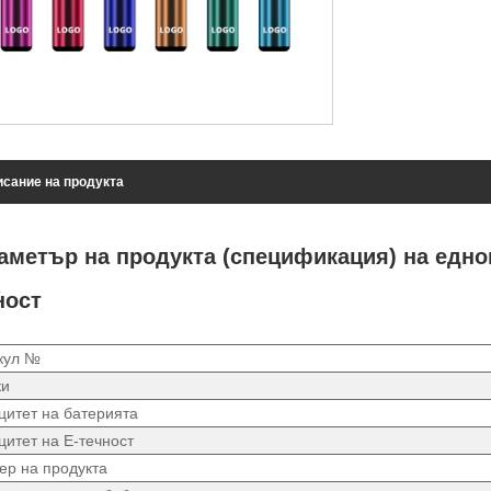
сание на продукта
аметър на продукта (спецификация) на еднок
ност
кул №
ки
цитет на батерията
цитет на Е-течност
ер на продукта