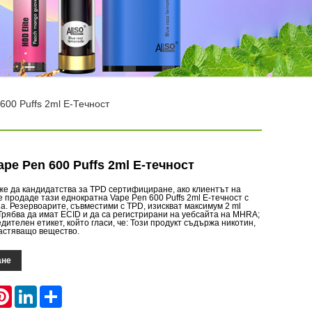
600 Puffs 2ml Е-Течност
pe Pen 600 Puffs 2ml Е-течност
е да кандидатства за TPD сертифициране, ако клиентът на
 продаде тази еднократна Vape Pen 600 Puffs 2ml E-течност с
па. Резервоарите, съвместими с TPD, изискват максимум 2 ml
Трябва да имат ECID и да са регистрирани на уебсайта на MHRA;
дителен етикет, който гласи, че: Този продукт съдържа никотин,
растяващо вещество.
ане
atsApp
Pinterest
LinkedIn
Share