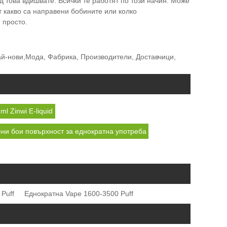
д това вдишвате. Всички те работят по този начин. Може
т какво са направени бобините или колко
 просто.
Най-нови,Мода, Фабрика, Производители, Доставчици,
l Zinwi E-liquid
ни бои повърхност за еднократна употреба
Puff
Еднократна Vape 1600-3500 Puff