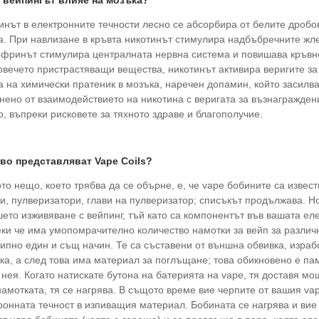
к вейпингът влияе на мозъка?
инът в електронните течности лесно се абсорбира от белите дробов
а. При навлизане в кръвта никотинът стимулира надбъбречните жл
фринът стимулира централната нервна система и повишава кръвнот
овечето пристрастяващи вещества, никотинът активира веригите з
а на химически пратеник в мозъка, наречен допамин, който засилв
нено от взаимодействието на никотина с веригата за възнаграждени
о, въпреки рисковете за тяхното здраве и благополучие.
кво представляват Vape Coils?
то нещо, което трябва да се обърне, е, че vape бобините са извес
и, пулверизатори, глави на пулверизатор; списъкът продължава. Но
шето изживяване с вейпинг, тъй като са компонентът във вашата еле
ки че има умопомрачително количество намотки за вейп за различн
ипно един и същ начин. Те са съставени от външна обвивка, израбо
ка, а след това има материал за поглъщане; това обикновено е пам
 нея. Когато натискате бутона на батерията на vape, тя доставя м
намотката, тя се нагрява. В същото време вие ​​черпите от вашия v
ронната течност в изпиващия материал. Бобината се нагрява и вие и