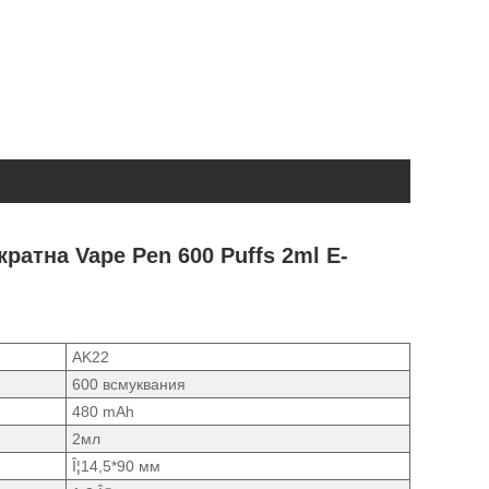
ратна Vape Pen 600 Puffs 2ml E-
AK22
600 всмуквания
480 mAh
2мл
Î¦14,5*90 мм