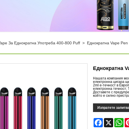
Vape За Еднократна Употреба 400-800 Puff
>
Еднократна Vape Pen 
Еднократна Va
Нашата компания мож
електронна цигара ще
2ml е-течност в Евро
електронна течност; 
Доставете с предупре
който е силно прист
Изпратете запитв
Facebook
X
Wh