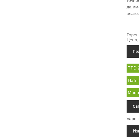
течно
да им
влаго
Горещ
Цена,
Про
TPD 
Най-
Мног
Св
Vape 
Из