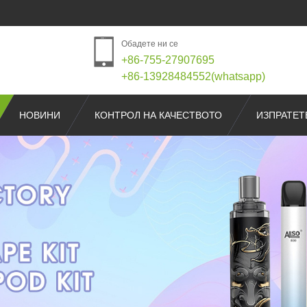
Обадете ни се
+86-755-27907695
+86-13928484552(whatsapp)
НОВИНИ
КОНТРОЛ НА КАЧЕСТВОТО
ИЗПРАТЕТ