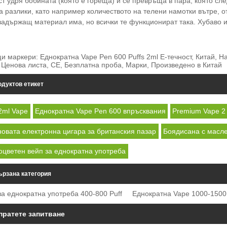
ст удря бобината (която е гореща) и се превръща в пара, която сле
а разлики, като например количеството на телени намотки вътре, о
задържащ материал има, но всички те функционират така. Хубаво и
и маркери: Еднократна Vape Pen 600 Puffs 2ml E-течност, Китай, 
 Ценова листа, CE, Безплатна проба, Марки, Произведено в Китай
дуктов етикет
2ml Vape
Еднократна Vape Pen 600 впръсквания
Premium Vape 2 m
новата електронна цигара за британския пазар
Боядисана с масле
оцветен вейп за еднократна употреба
ързана категория
за еднократна употреба 400-800 Puff
Еднократна Vape 1000-1500 
пратете запитване