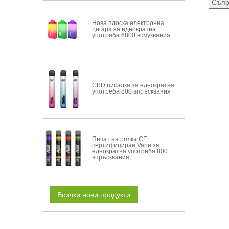
Съпр
Нова плоска електронна
цигара за еднократна
употреба 6800 всмуквания
CBD писалка за еднократна
употреба 800 впръсквания
Печат на ролка CE
сертифициран Vape за
еднократна употреба 800
впръсквания
Всички нови продукти