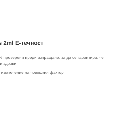
s 2ml E-течност
0% проверени преди изпращане, за да се гарантира, че
и здрави.
с изключение на човешкия фактор