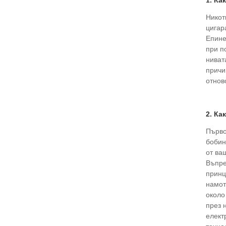
1. Ка
Никот
цигар
Епине
при п
ниват
причи
отнов
2. Ка
Първо
бобин
от ва
Въпре
принц
намот
около
през 
елект