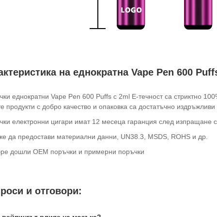
актеристика на еднократна Vape Pen 600 Puff
ички еднократни Vape Pen 600 Puffs с 2ml E-течност са стриктно 10
е продукти с добро качество и опаковка са достатъчно издръжливи 
ички електронни цигари имат 12 месеца гаранция след изпращане 
же да предостави материални данни, UN38.3, MSDS, ROHS и др.
бре дошли OEM поръчки и примерни поръчки
роси и отговори: