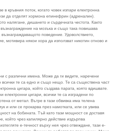
е в кръвния поток, когато човек изпари електронна
ези да отделят хормона епинефрин (адреналин).
о налягане, дишането и сърдечната честота. Както
а възнаграждение на мозъка и също така повишава
а възнаграждаващото поведение. Удоволствието,
е, мотивира някои хора да използват никотин отново и
тни с различни имена. Може да ги видите, наречени
 всички те са едно и също нещо. Те са съществена част
ктронна цигара, който създава парата, която вдишвате.
и електронни цигари, всички те са изградени по
тена от метал. Вътре в тази обвивка има телена
ук и или се прокарва през намотката, или се увива
ощност на бобината. Тъй като тази мощност се доставя
ape, който чрез капилярно действие издърпва
зтегляте е-течност върху нея чрез отвеждане, тази е-