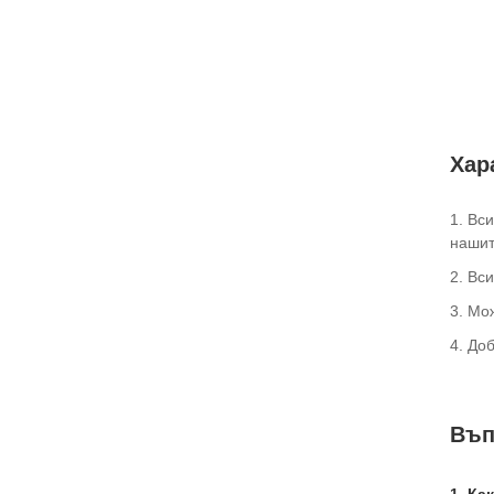
Хар
1. Вс
нашит
2. Вс
3. Мо
4. До
Въп