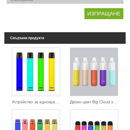
Свързани продукти
Устройство за еднократна употреба 850mAh батерия 1600 всмуквания
Двоен цвят Big Cloud за еднократна употреба Vape 2000 Puffs