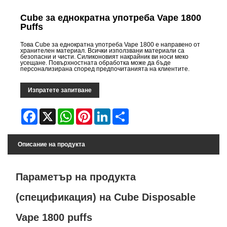
Cube за еднократна употреба Vape 1800
Puffs
Това Cube за еднократна употреба Vape 1800 е направено от
хранителен материал. Всички използвани материали са
безопасни и чисти. Силиконовият накрайник ви носи меко
усещане. Повърхностната обработка може да бъде
персонализирана според предпочитанията на клиентите.
Изпратете запитване
Facebook
X
WhatsApp
Pinterest
LinkedIn
Share
Описание на продукта
Параметър на продукта
(спецификация) на Cube Disposable
Vape 1800 puffs