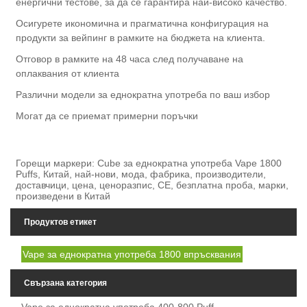
енергични тестове, за да се гарантира най-високо качество.
Осигурете икономична и прагматична конфигурация на
продукти за вейпинг в рамките на бюджета на клиента.
Отговор в рамките на 48 часа след получаване на
оплаквания от клиента
Различни модели за еднократна употреба по ваш избор
Могат да се приемат примерни поръчки
Горещи маркери: Cube за еднократна употреба Vape 1800
Puffs, Китай, най-нови, мода, фабрика, производители,
доставчици, цена, ценоразпис, CE, безплатна проба, марки,
произведени в Китай
Продуктов етикет
Vape за еднократна употреба 1800 впръсквания
Свързана категория
Vape за еднократна употреба 400-800 Puff