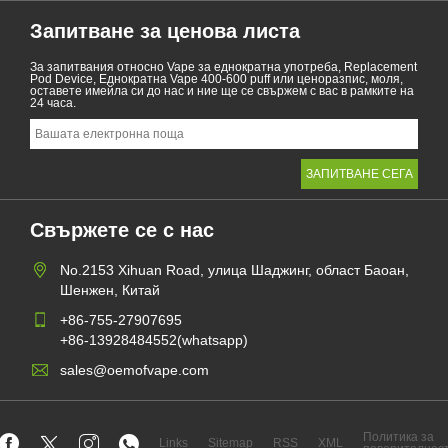
Запитване за ценова листа
За запитвания относно Vape за еднократна употреба, Replacement
Pod Device, Еднократна Vape 400-600 puff или ценоразпис, моля,
оставете имейла си до нас и ние ще се свържем с вас в рамките на
24 часа.
Свържете се с нас
No.2153 Xihuan Road, улица Шаджинг, област Баоан,
Шенжен, Китай
+86-755-27907695
+86-13928484552(whatsapp)
sales@oemofvape.com
Политика за
Links
Sitemap
RSS
XML