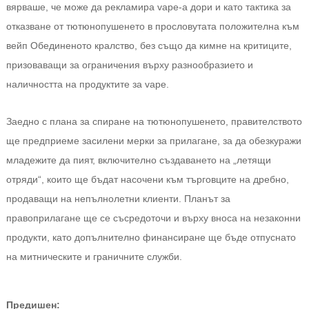
вярваше, че може да рекламира vape-а дори и като тактика за
отказване от тютюнопушенето в прословутата положителна към
вейп Обединеното кралство, без също да кимне на критиците,
призоваващи за ограничения върху разнообразието и
наличността на продуктите за vape.
Заедно с плана за спиране на тютюнопушенето, правителството
ще предприеме засилени мерки за прилагане, за да обезкуражи
младежите да пият, включително създаването на „летящи
отряди“, които ще бъдат насочени към търговците на дребно,
продаващи на непълнолетни клиенти. Планът за
правоприлагане ще се съсредоточи и върху вноса на незаконни
продукти, като допълнително финансиране ще бъде отпуснато
на митническите и граничните служби.
Предишен: