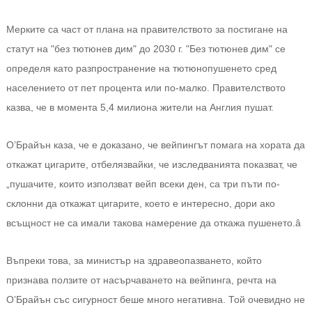
Мерките са част от плана на правителството за постигане на
статут на "без тютюнев дим" до 2030 г. "Без тютюнев дим" се
определя като разпространение на тютюнопушенето сред
населението от пет процента или по-малко. Правителството
казва, че в момента 5,4 милиона жители на Англия пушат.
О’Брайън каза, че е доказано, че вейпингът помага на хората да
откажат цигарите, отбелязвайки, че изследванията показват, че
„пушачите, които използват вейп всеки ден, са три пъти по-
склонни да откажат цигарите, което е интересно, дори ако
всъщност не са имали такова намерение да откажа пушенето.â
Въпреки това, за министър на здравеопазването, който
признава ползите от насърчаването на вейпинга, речта на
О’Брайън със сигурност беше много негативна. Той очевидно не