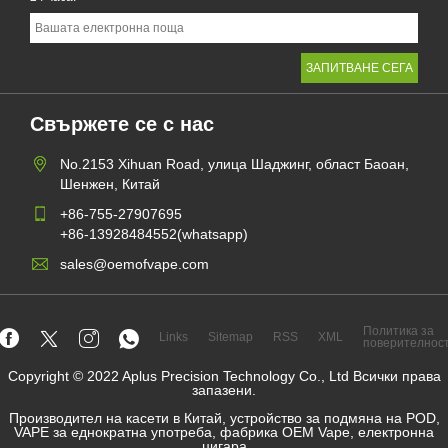
Свържете се с нас
No.2153 Xihuan Road, улица Шаджинг, област Баоан,
Шенжен, Китай
+86-755-27907695
+86-13928484552(whatsapp)
sales@oemofvape.com
Политика за
Links
Sitemap
RSS
XML
поверителнос
Copyright © 2022 Aplus Precision Technology Co., Ltd Всички права
запазени.
Производител на касети в Китай, устройство за подмяна на POD,
VAPE за еднократна употреба, фабрика OEM Vape, електронна
цигара