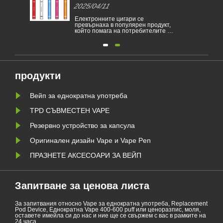
в различни страни
2025/04/11
Електронните цигари се
превърнаха в популярен продукт,
вари
който помага на потребителите да
а се
намалят тютюнопушенето или да
да
се откажат от тютюнопушенето.
Тази статия илюстрира законите и
разпоредбите на електронните
а е
цигари според различни страни.
и и
Освен това има някои страни и
ари.
райони са забранили vaping пр......
продукти
Вейп за еднократна употреба
TPD СЪВМЕСТЕН ​​VAPE
Резервно устройство за капсула
Оригинален дизайн Vape и Vape Pen
ПРАЗНЕТЕ АКСЕСОАРИ ЗА ВЕЙП
Запитване за ценова листа
За запитвания относно Vape за еднократна употреба, Replacement
Pod Device, Еднократна Vape 400-600 puff или ценоразпис, моля,
оставете имейла си до нас и ние ще се свържем с вас в рамките на
24 часа.