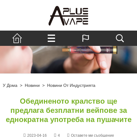
У Дома
>
Новини
>
Новини От Индустрията
Обединеното кралство ще
предлага безплатни вейпове за
еднократна употреба на пушачите
2023-04-16
4
Оставете ми съобщение