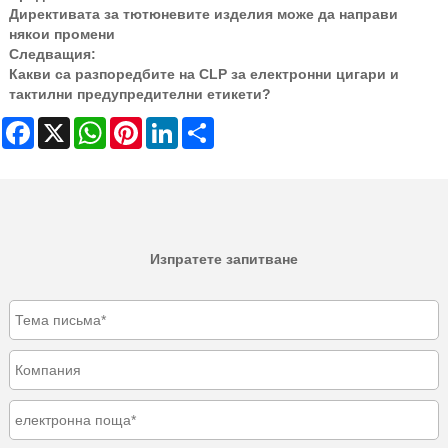
Директивата за тютюневите изделия може да направи
някои промени
Следващия:
Какви са разпоредбите на CLP за електронни цигари и
тактилни предупредителни етикети?
Facebook
X
WhatsApp
Pinterest
LinkedIn
Share
Изпратете запитване