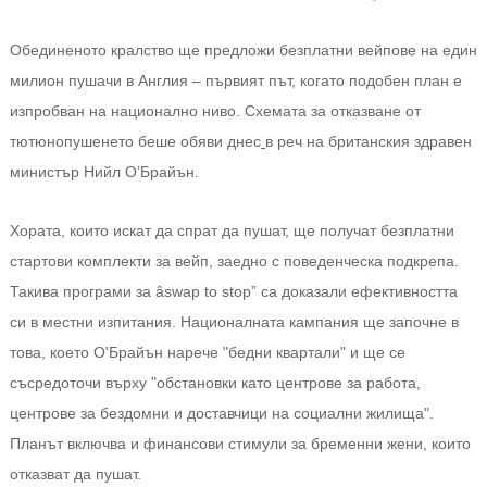
Обединеното кралство ще предложи безплатни вейпове на един
милион пушачи в Англия – първият път, когато подобен план е
изпробван на национално ниво. Схемата за отказване от
тютюнопушенето беше
обяви днес
в реч на британския здравен
министър Нийл О’Брайън.
Хората, които искат да спрат да пушат, ще получат безплатни
стартови комплекти за вейп, заедно с поведенческа подкрепа.
Такива програми за âswap to stop” са доказали ефективността
си в местни изпитания. Националната кампания ще започне в
това, което О'Брайън нарече "бедни квартали" и ще се
съсредоточи върху "обстановки като центрове за работа,
центрове за бездомни и доставчици на социални жилища".
Планът включва и финансови стимули за бременни жени, които
отказват да пушат.