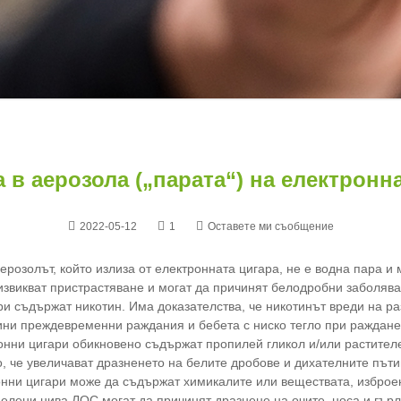
 в аерозола („парата“) на електронн
2022-05-12
1
Оставете ми съобщение
ерозолът, който излиза от електронната цигара, не е водна пара и
извикват пристрастяване и могат да причинят белодробни заболява
ри съдържат никотин. Има доказателства, че никотинът вреди на ра
ини преждевременни раждания и бебета с ниско тегло при раждане
ронни цигари обикновено съдържат пропилей гликол и/или растителе
но, че увеличават дразненето на белите дробове и дихателните път
онни цигари може да съдържат химикалите или веществата, изброе
елени нива ЛОС могат да причинят дразнене на очите, носа и гърло