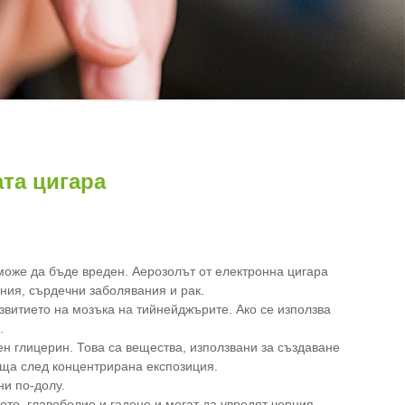
ата цигара
 може да бъде вреден. Аерозолът от електронна цигара
ния, сърдечни заболявания и рак.
звитието на мозъка на тийнейджърите. Ако се използва
.
н глицерин. Това са вещества, използвани за създаване
ища след концентрирана експозиция.
ни по-долу.
то, главоболие и гадене и могат да увредят черния