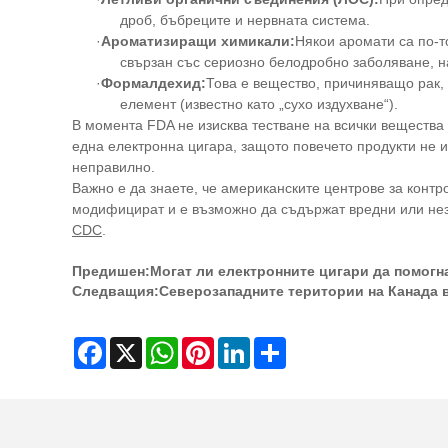
дроб, бъбреците и нервната система.
·
Ароматизиращи химикали:
Някои аромати са по-т
свързан със сериозно белодробно заболяване, 
·
Формалдехид:
Това е вещество, причиняващо рак, 
елемент (известно като „сухо издухване“).
В момента FDA не изисква тестване на всички вещества в
една електронна цигара, защото повечето продукти не 
неправилно.
Важно е да знаете, че американските центрове за контр
модифицират и е възможно да съдържат вредни или неза
CDC
.
Предишен:
Могат ли електронните цигари да помогна
Следващия:
Северозападните територии на Канада 
Facebook
X
WhatsApp
Pinterest
LinkedIn
Share