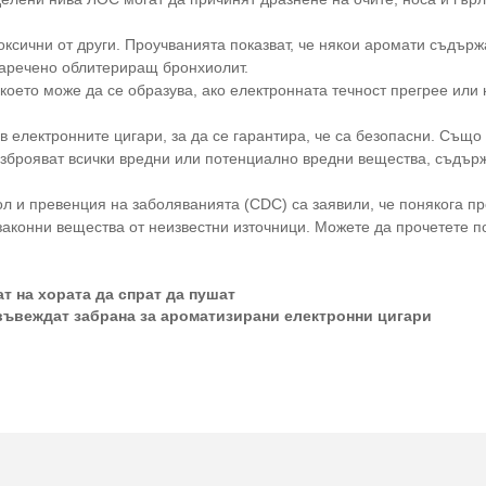
оксични от други. Проучванията показват, че някои аромати съдърж
наречено облитериращ бронхиолит.
което може да се образува, ако електронната течност прегрее или 
 електронните цигари, за да се гарантира, че са безопасни. Също 
изброяват всички вредни или потенциално вредни вещества, съдърж
ол и превенция на заболяванията (CDC) са заявили, че понякога п
конни вещества от неизвестни източници. Можете да прочетете по
т на хората да спрат да пушат
въвеждат забрана за ароматизирани електронни цигари