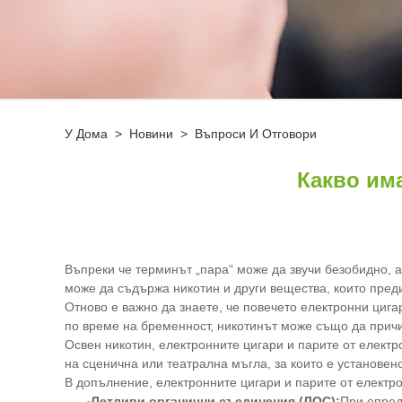
У Дома
>
Новини
>
Въпроси И Отговори
Какво има
Въпреки че терминът „пара“ може да звучи безобидно, а
може да съдържа никотин и други вещества, които пред
Отново е важно да знаете, че повечето електронни цига
по време на бременност, никотинът може също да прич
Освен никотин, електронните цигари и парите от елект
на сценична или театрална мъгла, за които е установе
В допълнение, електронните цигари и парите от електр
·
Летливи органични съединения (ЛОС):
При опред