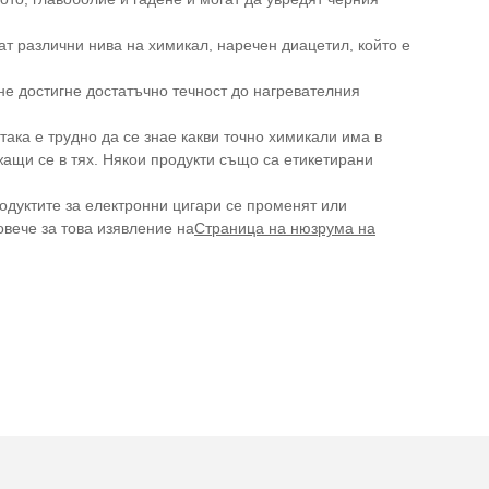
ат различни нива на химикал, наречен диацетил, който е
не достигне достатъчно течност до нагревателния
така е трудно да се знае какви точно химикали има в
ащи се в тях. Някои продукти също са етикетирани
родуктите за електронни цигари се променят или
вече за това изявление на
Страница на нюзрума на