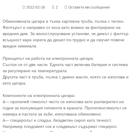
2022-02-28
2
Оставете ми съобщение
Обикновената цигара е тънка хартиена тръба, пълна с тютюн.
Филтърът е направен от коса като влакно за филтриране на
вредния дим. За жалост,
проучване установи, че димът с филтър
всъщност кара хората да дишат по-трудно и да смучат повече
вредни химикали.
Принципът на работа на електронната цигара:
Състои се от две части. Едната част включва батерия и система
за регулиране на температурата.
Другата част е тръба, пълна с димно масло, която се използва и
като цигара.
Компоненти на електронната цигара:
â— пропилей гликолът често се използва като разтворител на
годни за консумация пигменти в храната. Пропиленгликолът се
намира в пастата за зъби, използвана обикновено.
â— глицеролът е сладък, безцветен сироп като течност.
Например плодовият сок и сладкишът съдържат глицерол.