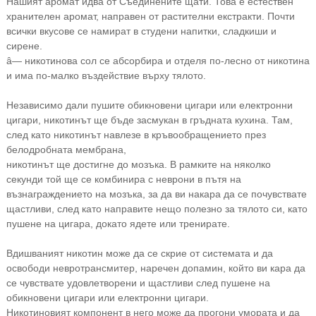
Нашият аромат идва от Съединените щати. Това е естествен
хранителен аромат, направен от растителни екстракти. Почти
всички вкусове се намират в студени напитки, сладкиши и
сирене.
â— никотинова сол се абсорбира и отделя по-лесно от никотина
и има по-малко въздействие върху тялото.
Независимо дали пушите обикновени цигари или електронни
цигари, никотинът ще бъде засмукан в гръдната кухина. Там,
след като никотинът навлезе в кръвообращението през
белодробната мембрана,
никотинът ще достигне до мозъка. В рамките на няколко
секунди той ще се комбинира с неврони в пътя на
възнаграждението на мозъка, за да ви накара да се почувствате
щастливи, след като направите нещо полезно за тялото си, като
пушене на цигара, докато ядете или тренирате.
Вдишваният никотин може да се скрие от системата и да
освободи невротрансмитер, наречен допамин, който ви кара да
се чувствате удовлетворени и щастливи след пушене на
обикновени цигари или електронни цигари.
Никотиновият компонент в него може да прогони умората и да