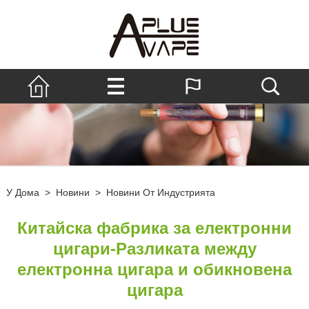
У Дома
>
Новини
>
Новини От Индустрията
Китайска фабрика за електронни
цигари-Разликата между
електронна цигара и обикновена
цигара