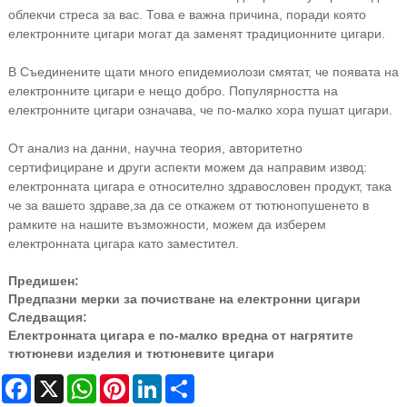
облекчи стреса за вас. Това е важна причина, поради която
електронните цигари могат да заменят традиционните цигари.
В Съединените щати много епидемиолози смятат, че появата на
електронните цигари е нещо добро. Популярността на
електронните цигари означава, че по-малко хора пушат цигари.
От анализ на данни, научна теория, авторитетно
сертифициране и други аспекти можем да направим извод:
електронната цигара е относително здравословен продукт, така
че за вашето здраве,
за да се откажем от тютюнопушенето в
рамките на нашите възможности, можем да изберем
електронната цигара като заместител.
Предишен:
Предпазни мерки за почистване на електронни цигари
Следващия:
Електронната цигара е по-малко вредна от нагрятите
тютюневи изделия и тютюневите цигари
Facebook
X
WhatsApp
Pinterest
LinkedIn
Share