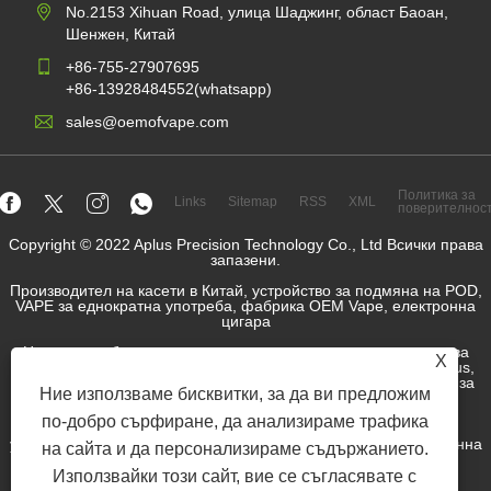
No.2153 Xihuan Road, улица Шаджинг, област Баоан,
Шенжен, Китай
+86-755-27907695
+86-13928484552(whatsapp)
sales@oemofvape.com
Политика за
Links
Sitemap
RSS
XML
поверителнос
Copyright © 2022 Aplus Precision Technology Co., Ltd Всички права
запазени.
Производител на касети в Китай, устройство за подмяна на POD,
VAPE за еднократна употреба, фабрика OEM Vape, електронна
цигара
Никотин торбичка търговец на едро, доставчик на никотинова
X
торбичка, фабрика за чанта OEM Nicotine, фабрика OEM Snus,
никотинова торбичка, предварително напълнено устройство за
Ние използваме бисквитки, за да ви предложим
шушулки,
по-добро сърфиране, да анализираме трафика
Попълнено POD устройство, Pod System, затворено POD
устройство, отворен комплект POD, E-Liquid, E-Juice, Електронна
на сайта и да персонализираме съдържанието.
производител на течност за цигари, доставчик на SNUS.
Използвайки този сайт, вие се съгласявате с